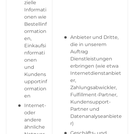
zielle
Informati
onen wie
Bestellinf
ormation
Anbieter und Dritte,
en,
die in unserem
Einkaufsi
Auftrag
nformati
Dienstleistungen
onen
erbringen (wie etwa
und
Internetdienstanbiet
Kundens
er,
upportinf
Zahlungsabwickler,
ormation
Fulfillment-Partner,
en
Kundensupport-
Internet-
Partner und
oder
Datenanalyseanbiete
andere
r)
ähnliche
Geschäfts- und